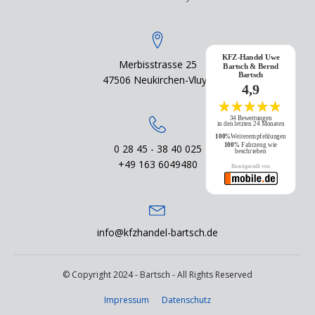
KFZ-Handel Uwe
Merbisstrasse 25
Bartsch & Bernd
Bartsch
47506 Neukirchen-Vluyn
4,9
34 Bewertungen
in den letzten 24 Monaten
100
%Weiterempfehlungen
100
% Fahrzeug wie
0 28 45 - 38 40 025
beschrieben
+49 163 6049480
Bereitgestellt von
info@kfzhandel-bartsch.de
© Copyright 2024 - Bartsch - All Rights Reserved
Impressum
Datenschutz